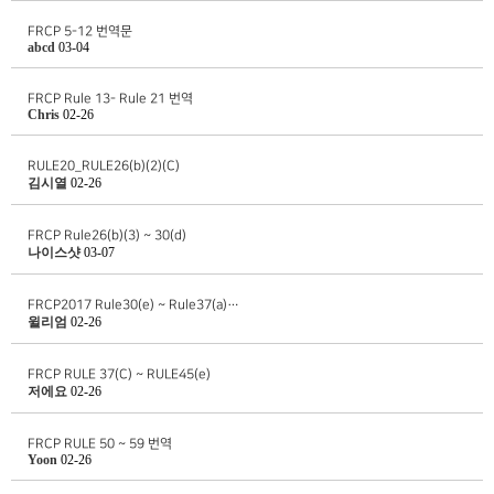
FRCP 5-12 번역문
abcd
03-04
FRCP Rule 13- Rule 21 번역
Chris
02-26
RULE20_RULE26(b)(2)(C)
김시열
02-26
FRCP Rule26(b)(3) ~ 30(d)
나이스샷
03-07
FRCP2017 Rule30(e) ~ Rule37(a)…
윌리엄
02-26
FRCP RULE 37(C) ~ RULE45(e)
저에요
02-26
FRCP RULE 50 ~ 59 번역
Yoon
02-26