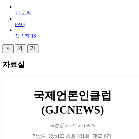
1:1문의
FAQ
접속자
15
자료실
국제언론인클럽
(GJCNEWS)
작성일
26-01-26 09:49
작성자
Hyo123
조회
831회
댓글
0건