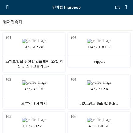
인기법 Ingibeob
EN
현재접속자
001
002
51.♡.202.240
114.♡.158.157
스타트업을 위한 IP법률포럼, 25일 역
support
삼동 스파크플러스서
003
004
43.♡.42.197
34.♡.67.204
오류안내 페이지
FRCP2017-Rule 82-Rule E
005
006
136.♡.212.252
43.♡.170.126