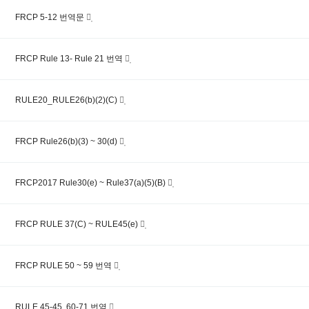
FRCP 5-12 번역문
FRCP Rule 13- Rule 21 번역
RULE20_RULE26(b)(2)(C)
FRCP Rule26(b)(3) ~ 30(d)
FRCP2017 Rule30(e) ~ Rule37(a)(5)(B)
FRCP RULE 37(C) ~ RULE45(e)
FRCP RULE 50 ~ 59 번역
RULE 45-45, 60-71 번역