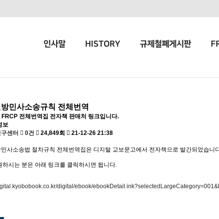
인사말
HISTORY
규제철폐게시판
F
방민사소송규칙 전체번역
k - FRCP 전체번역집 전자책 판매처 링크입니다.
정보
연구센터
0건
24,849회
21-12-26 21:38
민사소송법 절차규칙 전체번역집은 디지털 교보문고에서 전자책으로 발간되었습니다
원하시는 분은 아래 링크를 클릭하시면 됩니다.
/digital.kyobobook.co.kr/digital/ebook/ebookDetail.ink?selectedLargeCategory