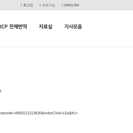
로그인
회원가입
ENGLISH
RCP 전체번역
자료실
기사모음
.
=001&barcode=480D211113630&orderClick=LEa&Kc=