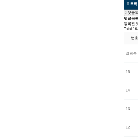
목록
댓글
댓글목
등록된 
Total 1
번
열람중
15
14
13
12