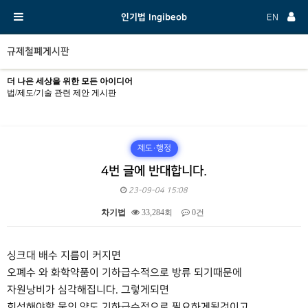
인기법 Ingibeob
EN
규제철폐게시판
더 나은 세상을 위한 모든 아이디어
법/제도/기술 관련 제안 게시판
제도·행정
4번 글에 반대합니다.
23-09-04 15:08
차기법
33,284회
0건
본문
싱크대 배수 지름이 커지면
오폐수 와 화학약품이 기하급수적으로 방류 되기때문에
자원낭비가 심각해집니다. 그렇게되면
희석해야할 물의 양도 기하급수적으로 필요하게될것이고