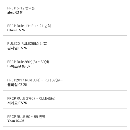
FRCP 5-12 번역문
abcd
03-04
FRCP Rule 13- Rule 21 번역
Chris
02-26
RULE20_RULE26(b)(2)(C)
김시열
02-26
FRCP Rule26(b)(3) ~ 30(d)
나이스샷
03-07
FRCP2017 Rule30(e) ~ Rule37(a)…
윌리엄
02-26
FRCP RULE 37(C) ~ RULE45(e)
저에요
02-26
FRCP RULE 50 ~ 59 번역
Yoon
02-26