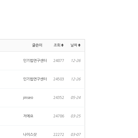
글쓴이
조회
날짜
인기법연구센터
24877
12-26
인기법연구센터
24503
12-26
jinseo
24352
05-24
저에요
24786
03-25
나이스샷
22272
03-07