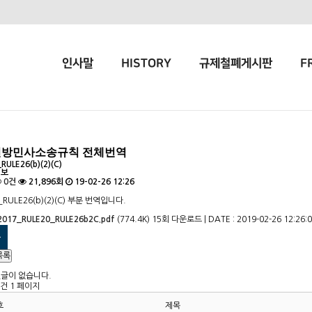
인사말
HISTORY
규제철폐게시판
F
방민사소송규칙 전체번역
RULE26(b)(2)(C)
정보
0건
21,896회
19-02-26 12:26
_RULE26(b)(2)(C) 부분 번역입니다.
2017_RULE20_RULE26b2C.pdf
(774.4K)
15회 다운로드 | DATE : 2019-02-26 12:26:
록
목록
댓글이 없습니다.
6건
1 페이지
호
제목