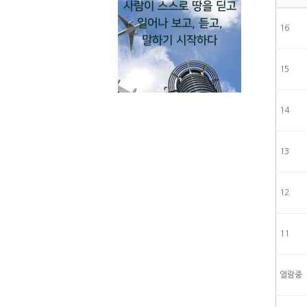
사람이 스스로 땅을 딛고
일어나 보고, 듣고,
16
말하기 시작하다
15
14
13
12
11
열람중