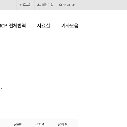
로그인
회원가입
ENGLISH
RCP 전체번역
자료실
기사모음
07
글쓴이
조회
날짜