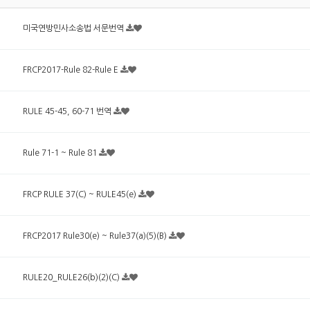
미국연방민사소송법 서문번역
FRCP2017-Rule 82-Rule E
RULE 45-45, 60-71 번역
Rule 71-1 ~ Rule 81
FRCP RULE 37(C) ~ RULE45(e)
FRCP2017 Rule30(e) ~ Rule37(a)(5)(B)
RULE20_RULE26(b)(2)(C)