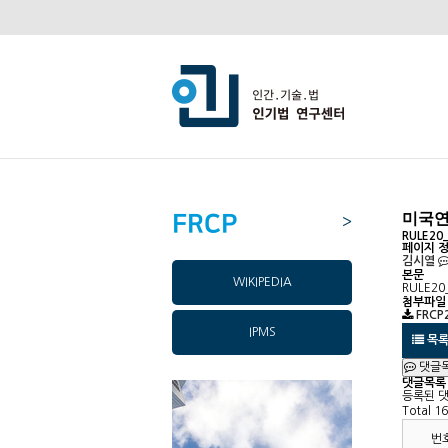
FRCP
미국연
>
RULE20_
페이지 
김시열
본문
WIKIPEDIA
RULE20
첨부파일
FRCP
IPMS
목
댓글
댓글목록
등록된 
Total 1
번