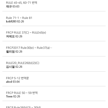
RULE 45-45, 60-71 번역
재규
03-03
Rule 71-1 ~ Rule 81
ksh9203
02-26
FRCP RULE 37(C) ~ RULE45(e)
저에요
02-26
FRCP2017 Rule30(e) ~ Rule37(a)…
윌리엄
02-26
RULE20_RULE26(b)(2)(C)
김시열
02-26
FRCP 5-12 번역문
abcd
03-04
FRCP RULE 50 ~ 59 번역
Yoon
02-26
FRCP Rule26(b)(3) ~ 30(d)