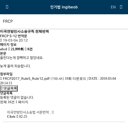
인기법 Ingibeob
EN
FRCP
미국연방민사소송규칙 전체번역
FRCP 5-12 번역문
19-03-04 20:12
페이지 정보
abcd
21,999회
0건
본문
올린다는게 깜빡하고 말았네요.
늦게 올려 죄송합니다.
첨부파일
19회 다운로드
|
DATE : 2019-03-04
FRCP2017_Rule5_Rule12.pdf
(198.4K)
20:14:13
댓글목록
댓글목록
등록된 댓글이 없습니다.
전체 16건
1 페이지
미국연방민사소송법 서문번역
Chris
02-25