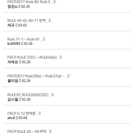
FRCP2017-Rule 82-Rule E
정진zz
02-26
RULE 45-45, 60-71 번역
재규
03-03
Rule 71-1 ~ Rule 81
ksh9203
02-26
FRCP RULE 37(C) ~ RULE45(e)
저에요
02-26
FRCP2017 Rule30(e) ~ Rule37(a)…
윌리엄
02-26
RULE20_RULE26(b)(2)(C)
김시열
02-26
FRCP 5-12 번역문
abcd
03-04
FRCP RULE 50 ~ 59 번역