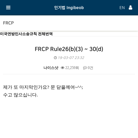
인기법 Ingibeob
EN
FRCP
미국연방민사소송규칙 전체번역
FRCP Rule26(b)(3) ~ 30(d)
19-03-07 23:32
나이스샷
22,259회
0건
본문
제가 또 마지막인가요? 문 닫을께여~^^;
수고 많으십니다.