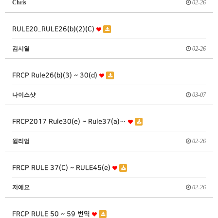
Chris
02-26
RULE20_RULE26(b)(2)(C)
김시열
02-26
FRCP Rule26(b)(3) ~ 30(d)
나이스샷
03-07
FRCP2017 Rule30(e) ~ Rule37(a)…
윌리엄
02-26
FRCP RULE 37(C) ~ RULE45(e)
저에요
02-26
FRCP RULE 50 ~ 59 번역