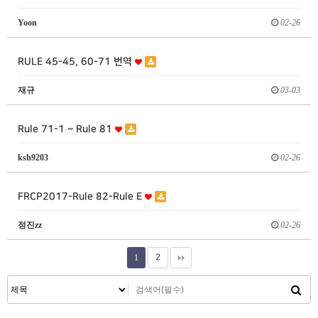
Yoon
02-26
RULE 45-45, 60-71 번역
재규
03-03
Rule 71-1 ~ Rule 81
ksh9203
02-26
FRCP2017-Rule 82-Rule E
정진zz
02-26
1
2