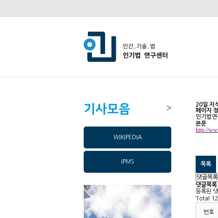
20일 지
기사모음
>
페이지 
인기법연
본문
http://w
WIKIPEDIA
IPMS
목록
댓글목록
댓글목록
등록된 
Total 1
번호