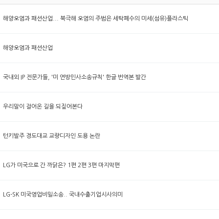
해양오염과 패션산업... 북극해 오염의 주범은 세탁폐수의 미세(섬유)플라스틱
해양오염과 패션산업
국내외 IP 전문가들, '미 연방민사소송규칙' 한글 번역본 발간
우리말이 걸어온 길을 되짚어본다
턴키발주 경도대교 교량디자인 도용 논란
LG가 미국으로 간 까닭은? 1편 2편 3편 마지막편
LG-SK 미국영업비밀소송.. 국내수출기업시사의미