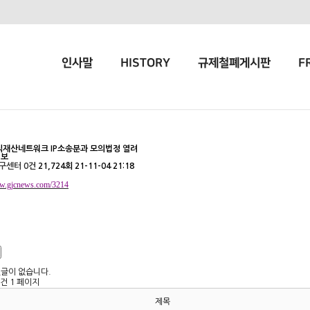
인사말
HISTORY
규제철폐게시판
F
식재산네트워크 IP소송분과 모의법정 열려
정보
구센터
0건
21,724회
21-11-04 21:18
ww.gjcnews.com/3214
댓글이 없습니다.
2건
1 페이지
제목