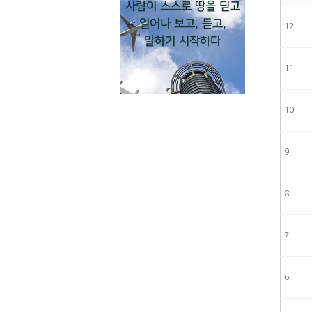
사람이 스스로 땅을 딛고
일어나 보고, 듣고,
12
말하기 시작하다
11
10
9
8
7
6