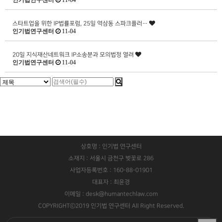
인기법연구센터
11-04
스타트업을 위한 IP법률포럼, 25일 역삼동 스파크플러…
인기법연구센터
11-04
20일 지식재산네트워크 IP소송분과 모의법정 열려
인기법연구센터
11-04
상호명 : 인기법 연구센터
소재지 : 서울시 금천구 벚꽃로 286
사업자등록번호 : 160-88-01901
대표자 : 최윤경
이메일 : desk@humantechlaw.com
COPYRIGHTⓒ2019 인기법 연구센터 All Right Reserved.