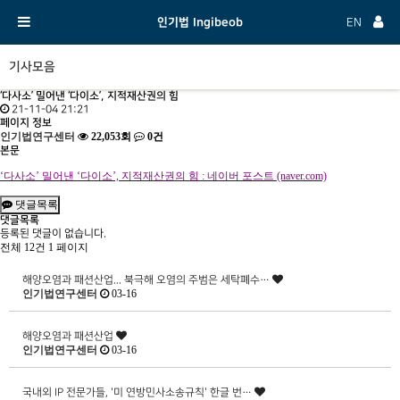
인기법 Ingibeob
EN
기사모음
‘다사소’ 밀어낸 ‘다이소’, 지적재산권의 힘
21-11-04 21:21
페이지 정보
인기법연구센터
22,053회
0건
본문
‘
다사소
’
밀어낸
‘
다이소
’,
지적재산권의 힘
:
네이버 포스트
(naver.com)
댓글목록
댓글목록
등록된 댓글이 없습니다.
전체 12건
1 페이지
해양오염과 패션산업... 북극해 오염의 주범은 세탁폐수…
인기법연구센터
03-16
해양오염과 패션산업
인기법연구센터
03-16
국내외 IP 전문가들, '미 연방민사소송규칙' 한글 번…