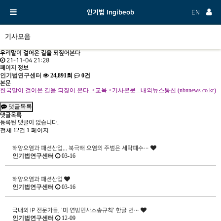
인기법 Ingibeob
EN
기사모음
우리말이 걸어온 길을 되짚어본다
21-11-04 21:28
페이지 정보
인기법연구센터
24,891회
0건
본문
한국말이 걸어온 길을 되짚어 본다
. <
교육
<
기사본문
-
내외뉴스통신
(nbnnews.co.kr)
댓글목록
댓글목록
등록된 댓글이 없습니다.
전체 12건
1 페이지
해양오염과 패션산업... 북극해 오염의 주범은 세탁폐수…
인기법연구센터
03-16
해양오염과 패션산업
인기법연구센터
03-16
국내외 IP 전문가들, '미 연방민사소송규칙' 한글 번…
인기법연구센터
12-09