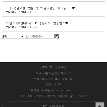
스타트업을 위한 IP법률포럼, 25일 역삼동 스파크플러…
인기법연구센터
11-04
20일 지식재산네트워크 IP소송분과 모의법정 열려
인기법연구센터
11-04
상호명 : 인기법 연구센터
소재지 : 서울시 금천구 벚꽃로 286
사업자등록번호 : 160-88-01901
대표자 : 최윤경
이메일 : desk@humantechlaw.com
COPYRIGHTⓒ2019 인기법 연구센터 All Right Reserved.
PC 버전으로 보기