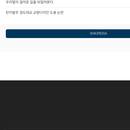
우리말이 걸어온 길을 되짚어본다
턴키발주 경도대교 교량디자인 도용 논란
WIKIPEDIA