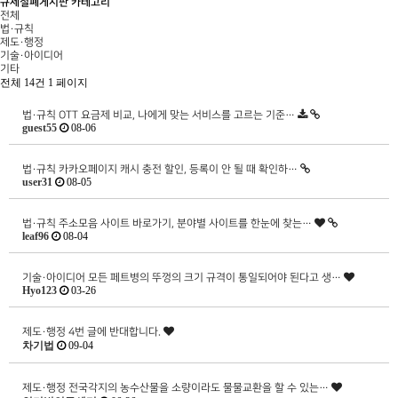
규제철폐게시판 카테고리
전체
법·규칙
제도·행정
기술·아이디어
기타
전체 14건
1 페이지
법·규칙
OTT 요금제 비교, 나에게 맞는 서비스를 고르는 기준…
guest55
08-06
법·규칙
카카오페이지 캐시 충전 할인, 등록이 안 될 때 확인하…
user31
08-05
법·규칙
주소모음 사이트 바로가기, 분야별 사이트를 한눈에 찾는…
leaf96
08-04
기술·아이디어
모든 페트병의 뚜껑의 크기 규격이 통일되어야 된다고 생…
Hyo123
03-26
제도·행정
4번 글에 반대합니다.
차기법
09-04
제도·행정
전국각지의 농수산물을 소량이라도 물물교환을 할 수 있는…