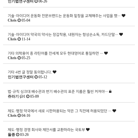
인기법연구센터
06-26
기술·아이디어
운동화 전문브랜드는 운동화 밑창을 교체해주는 사업을 했…
Chris
05-04
기술·아이디어
약국의 약사는 장갑착용, 내원자는 항상손소독, 카드단말…
Chris
11-14
기타
의학용어 중 라틴어를 전세계 모두 현대영어로 통일하면 …
Chris
05-25
기타
4번 글 정말 동의합니다.
인기법연구센터
05-12
법·규칙
싱크대 배수관과 변기 배수관의 표준 지름은 훨씬 커져야…
쥬라기
1
05-09
제도·행정
약국에서 새로 시판허용되는 약은 그 직전에 허용되었던 …
Chris
04-16
제도·행정
경쟁 회사와 제안서를 교환하라는 국토부
돌종
03-26