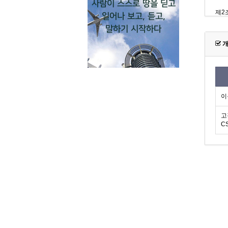
사람이 스스로 땅을 딛고
일어나 보고, 듣고,
말하기 시작하다
개
이
고
C