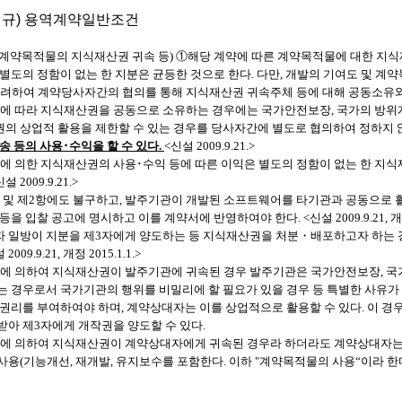
규) 용역계약일반조건
계약목적물의 지식재산권 귀속 등
)
①
해당 계약에 따른 계약목적물에 대한 지
별도의 정함이 없는 한 지분은 균등한 것으로 한다
.
다만
,
개발의 기여도 및 계
고려하여 계약당사자간의 협의를 통해 지식재산권 귀속주체 등에 대해 공동소유와
에 따라 지식재산권을 공동으로 소유하는 경우에는 국가안전보장
,
국가의 방위
의 상업적 활용을 제한할 수 있는 경우를 당사자간에 별도로 협의하여 정하지 
송 등의 사용
･
수익을 할 수 있다
.
<
신설
2009.9.21.>
에 의한 지식재산권의 사용
･
수익 등에 따른 이익은 별도의 정함이 없는 한 지
신설
2009.9.21.>
 및 제
2
항에도 불구하고
,
발주기관이 개발된 소프트웨어를 타기관과 공동으로 
 등을 입찰 공고에 명시하고 이를 계약서에 반영하여야 한다
. <
신설
2009.9.21,
 일방이 지분을 제
3
자에게 양도하는 등 지식재산권을 처분
・
배포하고자 하는 
설
2009.9.21,
개정
2015.1.1.>
에 의하여 지식재산권이 발주기관에 귀속된 경우 발주기관은 국가안전보장
,
국
는 경우로서 국가기관의 행위를 비밀리에 할 필요가 있을 경우 등 특별한 사유
 권리를 부여하여야 하며
,
계약상대자는 이를 상업적으로 활용할 수 있다
.
이 경
받아 제
3
자에게 개작권을 양도할 수 있다
.
에 의하여 지식재산권이 계약상대자에게 귀속된 경우라 하더라도 계약상대자는
사용
(
기능개선
,
재개발
,
유지보수를 포함한다
.
이하
"
계약목적물의 사용
“
이라 한