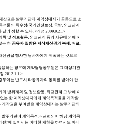
식재산권은 발주기관과 계약상대자가 공동으로 소
약목적물의 특수성
(
국가안전보장
,
국방
,
외교관계
 달리 정할 수 있다
. <
개정
2009.9.21.>
계획 및 정보활동
,
외교관계 등의 사유에 의해 지
않는 한
공유자 일방은 지식재산권의 복제
,
배포
,
식재산권을 행사한 당사자에게 귀속하는 것으로
활용하는 경우에 계약담당공무원은 그 대상기관
개정
2012.1.1.>
경우에는 반드시 타공유자의 동의를 받아야 한
가의 방위계획 및 정보활동
,
외교관계 그 밖에 이
가 없는 한 계약상대자에게 계약목적물을 개작할
우 개작권을 부여받은 계약상대자는 발주기관의
 발주기관이 계약목적과 관련되어 해당 계약목
다
)
함에 있어서는 어떠한 제한을 하여서도 아니