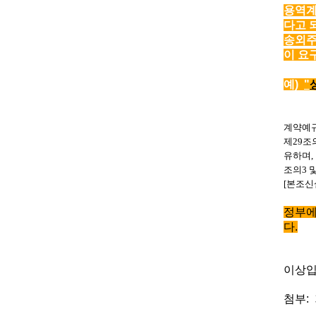
용역계
다고 
송외주
이 요
예)
"
계약예규
제
29
조
유하며
,
조의
3
및
[
본조신
정부에
다.
이상입
첨부: