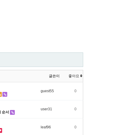
글쓴이
좋아요
guest55
0
user31
0
결 순서
leaf96
0