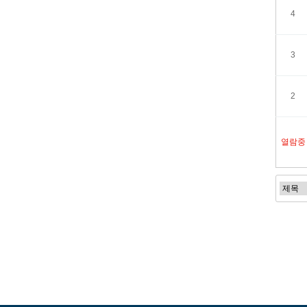
4
3
2
열람중