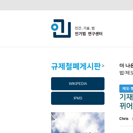
규제철폐게시판
더 나
>
법/제
WIKIPEDIA
제도·
기재
IPMS
뀌어
Chris