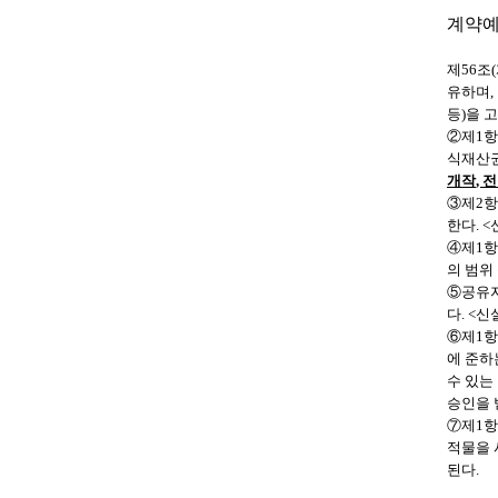
계약예
제
56
조
(
유하며
,
등
)
을 
②
제
1
항
식재산권
개작
,
전
③
제
2
항
한다
. <
④
제
1
항
의 범위
⑤
공유자
다
. <
신
⑥
제
1
항
에 준하
수 있는
승인을 
⑦
제
1
항
적물을 
된다
.