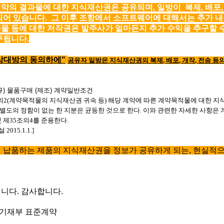
약의 결과물에 대한 지식재산권은 공유되며, 일방이 복제, 배포, 
되어 있습니다. 그 이후 조항에서 소프트웨어에 대해서는 추가 
물 등에 대한 저작권은 발주사가 얼마든지 추가 수익을 추구할 수
구됩니다.
상대방의 동의하에"
공유자 일방은 지식재산권의 복제
,
배포
,
개작
,
전송 등
) 물품구매 (제조) 계약일반조건
의
2(
계약목적물의 지식재산권 귀속 등
)
해당 계약에 따른 계약목적물에 대한 지
별도의 정함이 없는 한 지분은 균등한 것으로 한다
.
이와 관련한 자세한 사항은
 제
35
조의
4
를 준용한다
.
설
2015.1.1.]
 납품하는 제품의 지식재산권을 정보가 공유하게 되는, 현실적
니다. 감사합니다.
 기재부 표준계약