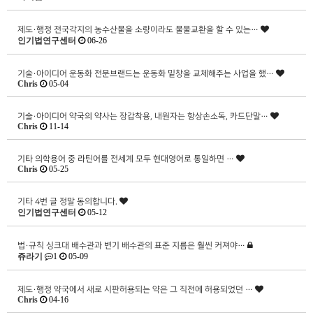
제도·행정
전국각지의 농수산물을 소량이라도 물물교환을 할 수 있는…
인기법연구센터
06-26
기술·아이디어
운동화 전문브랜드는 운동화 밑창을 교체해주는 사업을 했…
Chris
05-04
기술·아이디어
약국의 약사는 장갑착용, 내원자는 항상손소독, 카드단말…
Chris
11-14
기타
의학용어 중 라틴어를 전세계 모두 현대영어로 통일하면 …
Chris
05-25
기타
4번 글 정말 동의합니다.
인기법연구센터
05-12
법·규칙
싱크대 배수관과 변기 배수관의 표준 지름은 훨씬 커져야…
쥬라기
1
05-09
제도·행정
약국에서 새로 시판허용되는 약은 그 직전에 허용되었던 …
Chris
04-16