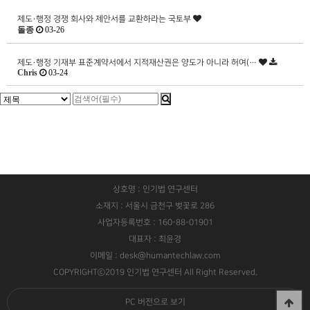
제도·행정
경쟁 회사와 제안서를 교환하라는 국토부
돌종
03-26
제도·행정
기재부 표준계약서에서 지적재산권은 양도가 아니라 허여(…
Chris
03-24
상호명 : 인기법 연구센터
소재지 : 서울시 금천구 벚꽃로 286
사업자등록번호 : 160-88-01901
대표자 : 최윤경
이메일 : desk@humantechlaw.com
COPYRIGHTⓒ2019 인기법 연구센터 All Right Reserved.
PC 버전으로 보기