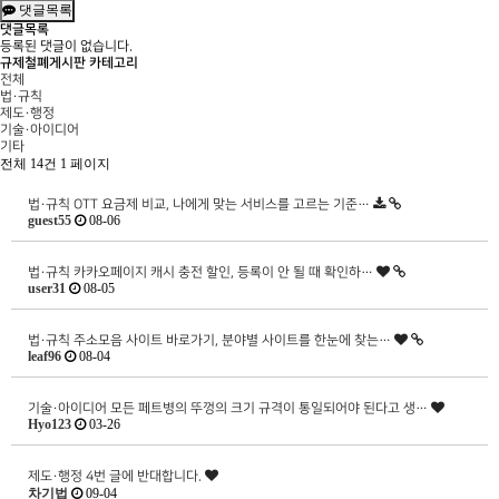
댓글목록
댓글목록
등록된 댓글이 없습니다.
규제철폐게시판 카테고리
전체
법·규칙
제도·행정
기술·아이디어
기타
전체 14건
1 페이지
법·규칙
OTT 요금제 비교, 나에게 맞는 서비스를 고르는 기준…
guest55
08-06
법·규칙
카카오페이지 캐시 충전 할인, 등록이 안 될 때 확인하…
user31
08-05
법·규칙
주소모음 사이트 바로가기, 분야별 사이트를 한눈에 찾는…
leaf96
08-04
기술·아이디어
모든 페트병의 뚜껑의 크기 규격이 통일되어야 된다고 생…
Hyo123
03-26
제도·행정
4번 글에 반대합니다.
차기법
09-04