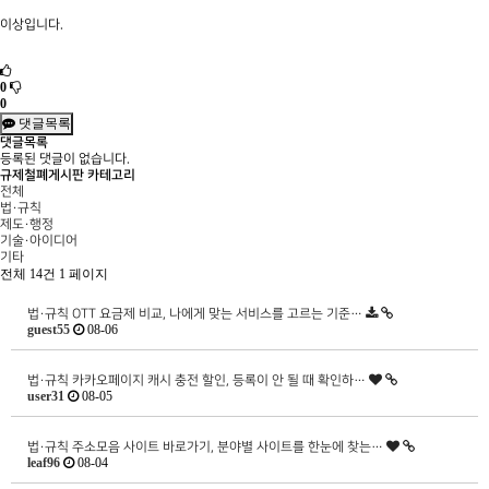
이상입니다.
0
0
댓글목록
댓글목록
등록된 댓글이 없습니다.
규제철폐게시판 카테고리
전체
법·규칙
제도·행정
기술·아이디어
기타
전체 14건
1 페이지
법·규칙
OTT 요금제 비교, 나에게 맞는 서비스를 고르는 기준…
guest55
08-06
법·규칙
카카오페이지 캐시 충전 할인, 등록이 안 될 때 확인하…
user31
08-05
법·규칙
주소모음 사이트 바로가기, 분야별 사이트를 한눈에 찾는…
leaf96
08-04