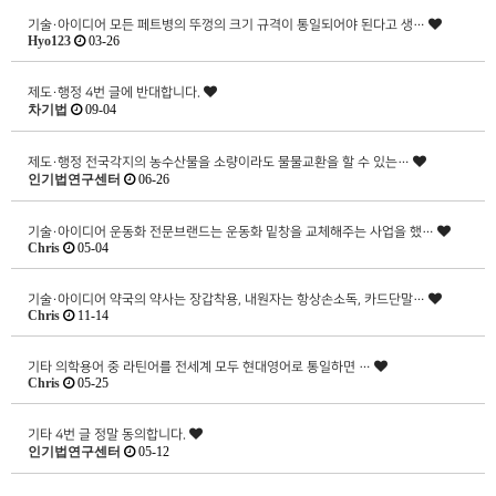
기술·아이디어
모든 페트병의 뚜껑의 크기 규격이 통일되어야 된다고 생…
Hyo123
03-26
제도·행정
4번 글에 반대합니다.
차기법
09-04
제도·행정
전국각지의 농수산물을 소량이라도 물물교환을 할 수 있는…
인기법연구센터
06-26
기술·아이디어
운동화 전문브랜드는 운동화 밑창을 교체해주는 사업을 했…
Chris
05-04
기술·아이디어
약국의 약사는 장갑착용, 내원자는 항상손소독, 카드단말…
Chris
11-14
기타
의학용어 중 라틴어를 전세계 모두 현대영어로 통일하면 …
Chris
05-25
기타
4번 글 정말 동의합니다.
인기법연구센터
05-12