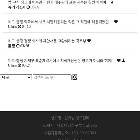
법·규칙
싱크대 배수관과 변기 배수관의 표준 지름은 훨씬 커져야…
쥬라기
1
05-09
제도·행정
약국에서 새로 시판허용되는 약은 그 직전에 허용되었던 …
Chris
04-16
제도·행정
경쟁 회사와 제안서를 교환하라는 국토부
돌종
03-26
제도·행정
기재부 표준계약서에서 지적재산권은 양도가 아니라 허여(…
Chris
03-24
상호명 : 인기법 연구센터
소재지 : 서울시 금천구 벚꽃로 286
사업자등록번호 : 160-88-01901