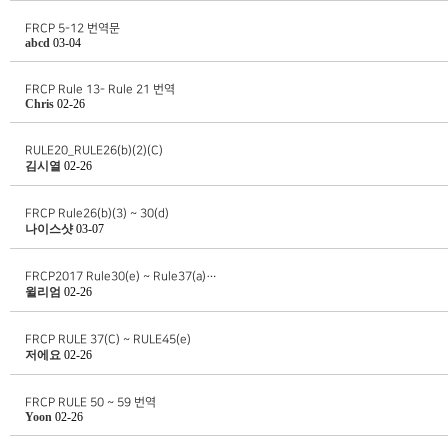
FRCP 5-12 번역문
abcd
03-04
FRCP Rule 13- Rule 21 번역
Chris
02-26
RULE20_RULE26(b)(2)(C)
김시열
02-26
FRCP Rule26(b)(3) ~ 30(d)
나이스샷
03-07
FRCP2017 Rule30(e) ~ Rule37(a)…
윌리엄
02-26
FRCP RULE 37(C) ~ RULE45(e)
저에요
02-26
FRCP RULE 50 ~ 59 번역
Yoon
02-26