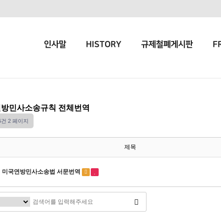
인사말
HISTORY
규제철폐게시판
F
방민사소송규칙 전체번역
16건
2 페이지
제목
미국연방민사소송법 서문번역