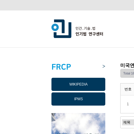
FRCP
미국연
>
Total 
WIKIPEDIA
번호
IPMS
1