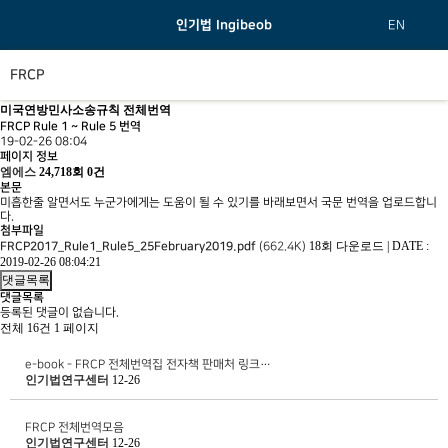
인기법 Ingibeob
EN
FRCP
미국연방민사소송규칙 전체번역
FRCP Rule 1 ~ Rule 5 번역
19-02-26 08:04
페이지 정보
엠에스
24,718회
0건
본문
미흡한줄 알면서도 누군가에게는 도움이 될 수 있기를 바래보면서 국문 번역을 업로드합니
다.
첨부파일
18회 다운로드
|
DATE :
FRCP2017_Rule1_Rule5_25February2019.pdf
(662.4K)
2019-02-26 08:04:21
댓글목록
댓글목록
등록된 댓글이 없습니다.
전체 16건
1 페이지
e-book - FRCP 전체번역집 전자책 판매처 링크…
인기법연구센터
12-26
FRCP 전체번역모음
인기법연구센터
12-26