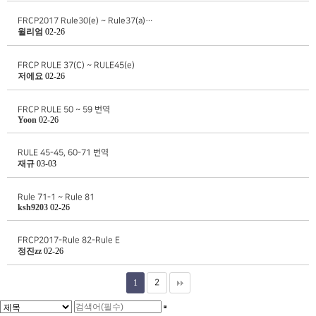
FRCP2017 Rule30(e) ~ Rule37(a)…
윌리엄
02-26
FRCP RULE 37(C) ~ RULE45(e)
저에요
02-26
FRCP RULE 50 ~ 59 번역
Yoon
02-26
RULE 45-45, 60-71 번역
재규
03-03
Rule 71-1 ~ Rule 81
ksh9203
02-26
FRCP2017-Rule 82-Rule E
정진zz
02-26
1
2