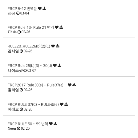
FRCP 5-12 번역문
abcd
03-04
FRCP Rule 13- Rule 21 번역
Chris
02-26
RULE20_RULE26(b)(2)(C)
김시열
02-26
FRCP Rule26(b)(3) ~ 30(d)
나이스샷
03-07
FRCP2017 Rule30(e) ~ Rule37(a)…
윌리엄
02-26
FRCP RULE 37(C) ~ RULE45(e)
저에요
02-26
FRCP RULE 50 ~ 59 번역
Yoon
02-26