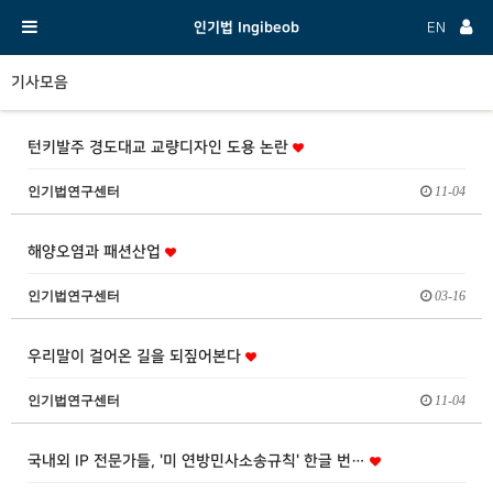
인기법 Ingibeob
EN
기사모음
턴키발주 경도대교 교량디자인 도용 논란
인기법연구센터
11-04
해양오염과 패션산업
인기법연구센터
03-16
우리말이 걸어온 길을 되짚어본다
인기법연구센터
11-04
국내외 IP 전문가들, '미 연방민사소송규칙' 한글 번…