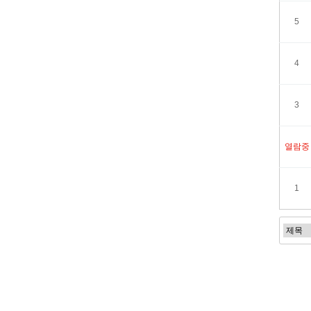
5
4
3
열람중
1