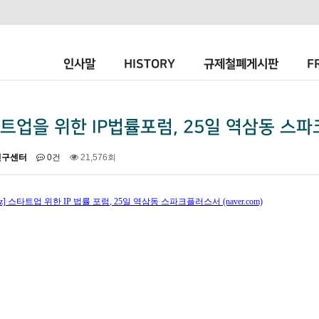
인사말
HISTORY
규제철폐게시판
F
트업을 위한 IP법률포럼, 25일 역삼동 스
연구센터
0건
21,576회
z]
스타트업 위한
IP
법률 포럼
, 25
일 역삼동 스파크플러스서
(naver.com)