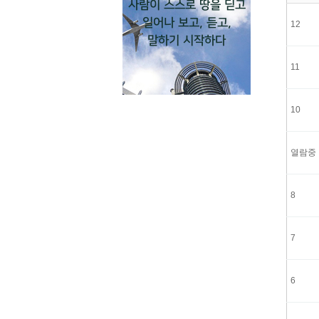
사람이 스스로 땅을 딛고
일어나 보고, 듣고,
12
말하기 시작하다
11
10
열람중
8
7
6