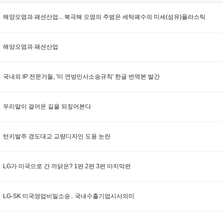
해양오염과 패션산업... 북극해 오염의 주범은 세탁폐수의 미세(섬유)플라스틱
해양오염과 패션산업
국내외 IP 전문가들, '미 연방민사소송규칙' 한글 번역본 발간
우리말이 걸어온 길을 되짚어본다
턴키발주 경도대교 교량디자인 도용 논란
LG가 미국으로 간 까닭은? 1편 2편 3편 마지막편
LG-SK 미국영업비밀소송.. 국내수출기업시사의미