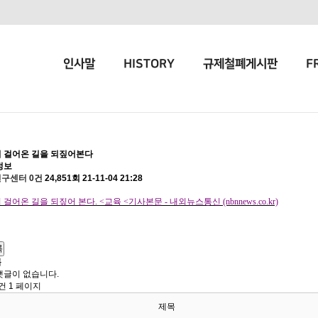
인사말
HISTORY
규제철폐게시판
F
 걸어온 길을 되짚어본다
정보
연구센터
0건
24,851회
21-11-04 21:28
 걸어온 길을 되짚어 본다
. <
교육
<
기사본문
-
내외뉴스통신
(nbnnews.co.kr)
록
록
댓글이 없습니다.
2건
1 페이지
제목