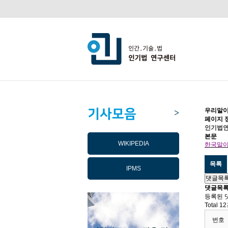
기사모음
우리말이
>
페이지 
인기법
본문
WIKIPEDIA
한국말이
목록
IPMS
댓글목
댓글목
등록된 
Total 1
번호